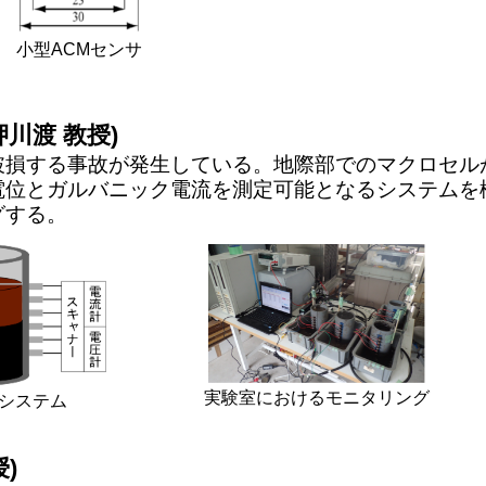
小型ACMセンサ
川渡 教授)
損する事故が発生している。地際部でのマクロセル
電位とガルバニック電流を測定可能となるシステムを
グする。
実験室におけるモニタリング
システム
)