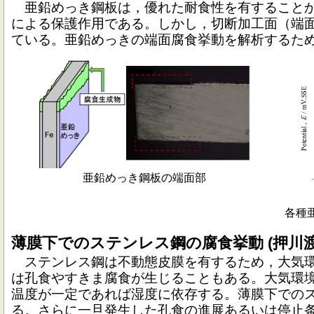
亜鉛めっき鋼板は，優れた耐食性を有することか
による保護作用である。しかし，切断加工面（端
ている。亜鉛めっきの端面腐食挙動を解析するた
亜鉛めっき鋼板の端面部
各種
薄膜下でのステンレス鋼の腐食挙動 (押川渡
ステンレス鋼は不動態皮膜を有するため，大気環
は孔食やすきま腐食が生じることもある。大気環
温度が一定であれば湿度に依存する。薄膜下での
る。さらに一旦発生した孔食の進展あるいは停止