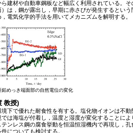
ら建材や自動車鋼板など幅広く利用されている。そ
面）は，鋼が露出し，早期に赤さびが発生するという
め，電気化学的手法を用いてメカニズムを解明する。
亜鉛めっき端面部の自然電位の変化
 教授)
境下で優れた耐食性を有する。塩化物イオンは不動
境では海塩が付着し，温度と湿度が変化することによ
ステンレス鋼の腐食挙動を恒温恒湿機内で再現し，孔
条件についても検討する。