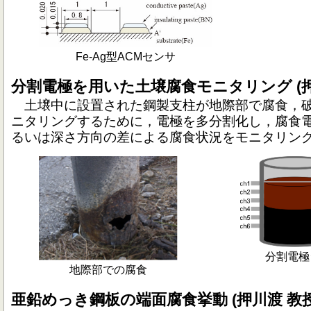
Fe-Ag型ACMセンサ
分割電極を用いた土壌腐食モニタリング (押
土壌中に設置された鋼製支柱が地際部で腐食，破
ニタリングするために，電極を多分割化し，腐食
るいは深さ方向の差による腐食状況をモニタリン
分割電極
地際部での腐食
亜鉛めっき鋼板の端面腐食挙動 (押川渡 教授