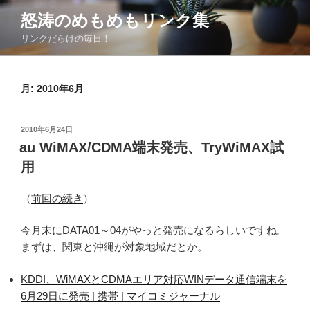
コ
怒涛のめもめもリンク集
ン
リンクだらけの毎日！
テ
ン
ツ
月:
2010年6月
へ
ス
キ
投
2010年6月24日
ッ
稿
au WiMAX/CDMA端末発売、TryWiMAX試
日:
プ
用
（
前回の続き
）
今月末にDATA01～04がやっと発売になるらしいですね。
まずは、関東と沖縄が対象地域だとか。
KDDI、WiMAXとCDMAエリア対応WINデータ通信端末を
6月29日に発売 | 携帯 | マイコミジャーナル