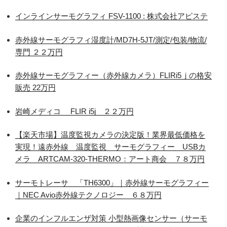
インラインサーモグラフィ FSV-1100 : 株式会社アピステ
赤外線サーモグラフィ湿度計/MD7H-5JT/測定/包装/物流/
専門 ２２万円
赤外線サーモグラフィー（赤外線カメラ）FLIRi5ｊの格安
販売 22万円
岩崎メディコ FLIR i5j ２２万円
【楽天市場】温度監視カメラの決定版！業界最低価格を
実現！遠赤外線 温度監視 サーモグラフィー USBカ
メラ ARTCAM-320-THERMO：アート商会 ７８万円
サーモトレーサ 「TH6300」｜赤外線サーモグラフィー
｜NEC Avio赤外線テクノロジー ６８万円
企業のインフルエンザ対策 小型熱画像センサー（サーモ