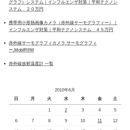
グラフ）システム｜インフルエンザ対策｜平和テクノシ
ステム ２０万円
携帯用小形熱画像カメラ（赤外線サーモグラフィー）｜
インフルエンザ対策｜平和テクノシステム ４５万円
赤外線サーモグラフィカメラ,サーモグラフィ
ー,MobIR®M
赤外線放射温度計 一覧
2010年6月
日
月
火
水
木
金
土
1
2
3
4
5
6
7
8
9
10
11
12