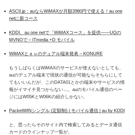
ASCII.jp：auならWiMAXが月額3980円で使える！au one
netに新コース
KDDI、au one netで「WiMAXコース」を提供――UQの
MVNOで – ITmedia +D モバイル
WiMAXとａｕのデュアル端末発表 – KONURE
もうしばらくはWiMAXのサービスが使えないとしても、
auのデュアル端末で現状の通信が可能ならそちらにして
てもいいんだが、このDATA01とかの端末やサービスの情
報がイマイチ見つからない…。auのモバイル通信のペー
ジにはW05KとW06Kの紹介しかない。
PacketWINシングル (定額制) | モバイル通信 | au by KDDI
と、思ったらそのサイト内で検索してみるとデータ通信
カードのラインナップ一覧が。