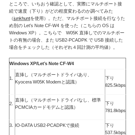
ところで、いちおう確認として、実際にマルチポート接
続で速度（下り）がどの程度変わるのか調べてみた
（
junkhunt
を使用）。ただ、マルチポート接続を行なうた
め別の Let’s Note CF-W4 を使った（こちらの OS は
Windows XP）。こちらで W05K 直挿しでのマルチポー
トの有無の場合、また USB2-PCADPK で USB 接続した
場合をチェックした（それぞれ４回計測の平均値）。
Windows XP/Let’s Note CF-W4
直挿し（マルチポートドライバあり、
下り
1.
Kyocera W05K Modemと認識）
825.5kbps
直挿し（マルチポートドライバなし、標準
下り
2.
PCMCIAカードモデムと認識）
781.8kbps
3.
IO-DATA USB2-PCADPKで接続
下り
537.5kbps