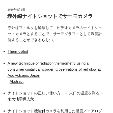
投
2010年6月2日
稿
赤外線ナイトショットでサーモカメラ
日:
赤外線フィルタを解除して、ビデオカメラのナイトショ
ットカメラとすることで、サーモグラフィとして温度計
測することができるらしい。
ThermoShot
A new technique of radiation thermometry using a
consumer digital camcorder: Observations of red glow at
Aso volcano, Japan
||
Abstract
ナイトショットの正しい使い方 － 火口の温度を測る －
京大地学職人衆
ナイトショット機能付カメラを利用した温度／エアロゾ