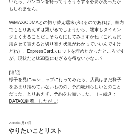
いたら、パソコンを持ってうろうろする必要があったか
もしれません。
WiMAX/CDMAとの切り替え端末が出るのであれば、室内
でもとりあえずは繋がるでしょうから、端末もタイミン
グよく出ることだしそちらにしてみますかね（これも試
用させて貰えると切り替え状況がわかっていいんですけ
どね）。ExpressCardスロットを埋めたかったところです
が、現状だとUSB型にせざるを得ないかな…？
[追記]
様子を見にauショップに行ってみたら、店員はまだ様子
をあまり掴めていないものの、予約殺到らしいとのこと
だった。とりあえず、予約をお願いした。（→
続き：
DATA01到着、したが…
）
投
2010年6月17日
稿
やりたいことリスト
日: