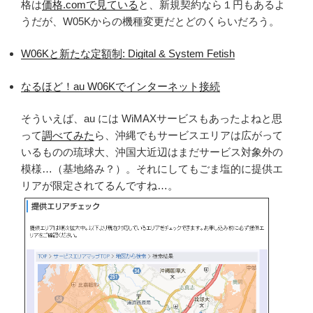
格は
価格.comで見ている
と、新規契約なら１円もあるよ
うだが、W05Kからの機種変更だとどのくらいだろう。
W06Kと新たな定額制: Digital & System Fetish
なるほど！au W06Kでインターネット接続
そういえば、au には WiMAXサービスもあったよねと思
って
調べてみた
ら、沖縄でもサービスエリアは広がって
いるものの琉球大、沖国大近辺はまだサービス対象外の
模様…（基地絡み？）。それにしてもごま塩的に提供エ
リアが限定されてるんですね…。