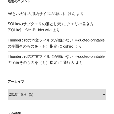
最近のコメント
A6とハガキの用紙サイズの違い
に
けん
より
SQLiteのサブクエリの落とし穴
に
クエリの書き方
[SQLite] – Site-Builder.wiki
より
Thunderbirdの本文フィルタが働かない ⇒quoted-printable
の字面そのものを（も）指定
に
oshiro
より
Thunderbirdの本文フィルタが働かない ⇒quoted-printable
の字面そのものを（も）指定
に
通行人
より
アーカイブ
ア
ー
カ
イ
メタ情報