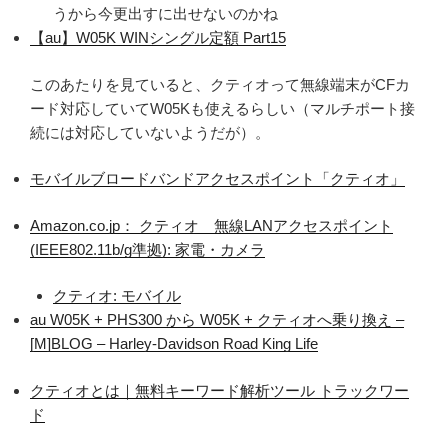
うから今更出すに出せないのかね
【au】W05K WINシングル定額 Part15
このあたりを見ていると、クティオって無線端末がCFカ
ード対応していてW05Kも使えるらしい（マルチポート接
続には対応していないようだが）。
モバイルブロードバンドアクセスポイント「クティオ」
Amazon.co.jp： クティオ 無線LANアクセスポイント
(IEEE802.11b/g準拠): 家電・カメラ
クティオ: モバイル
au W05K + PHS300 から W05K + クティオへ乗り換え –
[M]BLOG – Harley-Davidson Road King Life
クティオとは｜無料キーワード解析ツール トラックワー
ド