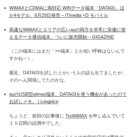
WiMAXとCDMAに両対応 WINデータ端末「DATA01」ほ
か4モデル、6月29日発売 – ITmedia +D モバイル
高速なWiMAXとエリアの広いauの両方を非常に安価に使
えるデータ通信端末、ついに販売開始 – GIGAZINE
（この端末にはまだ「××端末」とか短い呼称はないんで
すかね～）。
最近、DATA03を試したとかいう人の話も出てましたが、
そのへん関係してたのかな。
auのUSB型wimax端末、DATA03を使う機会があったので
お試しメモ。 | Longnice
ちょうど、前回の記事後に
TryWiMAX
を申し込んでいて
１５日間の試用中でした。