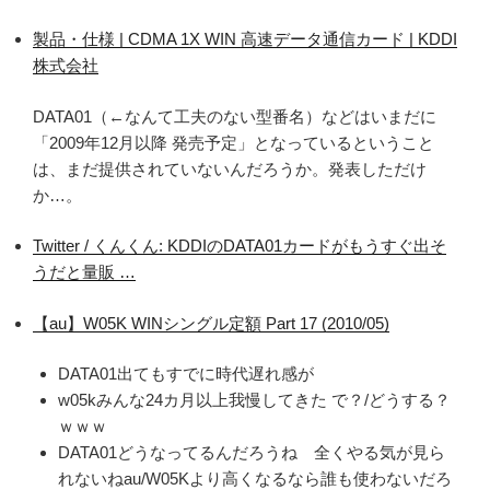
製品・仕様 | CDMA 1X WIN 高速データ通信カード | KDDI
株式会社
DATA01（←なんて工夫のない型番名）などはいまだに
「2009年12月以降 発売予定」となっているということ
は、まだ提供されていないんだろうか。発表しただけ
か…。
Twitter / くんくん: KDDIのDATA01カードがもうすぐ出そ
うだと量販 …
【au】W05K WINシングル定額 Part 17 (2010/05)
DATA01出てもすでに時代遅れ感が
w05kみんな24カ月以上我慢してきた で？/どうする？
ｗｗｗ
DATA01どうなってるんだろうね 全くやる気が見ら
れないねau/W05Kより高くなるなら誰も使わないだろ