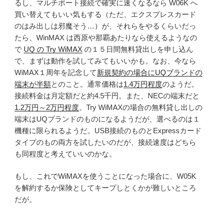
るし、マルチポート接続で確実に速くなるなら W06K へ
買い替えてもいい気もする（ただ、エクスプレスカード
のはみ出しは邪魔そう…）が、それらをやるくらいだっ
たら、WinMAX は西原や那覇あたりなら使えるようなの
で
UQ の Try WiMAX
の１５日間無料貸出しを申し込ん
で、まずは動作を試してみてもいいかも。なお、今なら
WiMAX１周年を記念して
新規契約の場合にUQブランドの
端末が半額
とのこと。通常価格は
1.4万円程度
のようだ。
接続料金は月定額だと約4.5千円。また、NECの端末だと
1.2万円～2万円程度
。Try WiMAXの場合の無料貸し出しの
端末はUQブランドのものになるようだが、選べるのは１
機種に限られるようだ。USB接続のものとExpressカード
タイプのもの両方を試したいのだが、接続速度はどちら
も同程度と考えていいのかな。
もし、これでWiMAXを使うことになった場合に、W05K
を解約するか保険としてキープしとくかが難しいところ
だが。