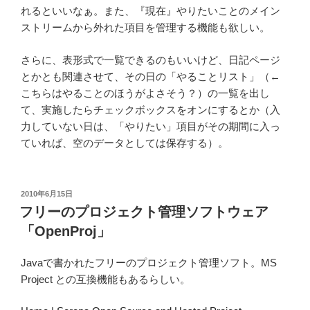
れるといいなぁ。また、『現在』やりたいことのメイン
ストリームから外れた項目を管理する機能も欲しい。
さらに、表形式で一覧できるのもいいけど、日記ページ
とかとも関連させて、その日の「やることリスト」（←
こちらはやることのほうがよさそう？）の一覧を出し
て、実施したらチェックボックスをオンにするとか（入
力していない日は、「やりたい」項目がその期間に入っ
ていれば、空のデータとしては保存する）。
投
2010年6月15日
稿
フリーのプロジェクト管理ソフトウェア
日:
「OpenProj」
Javaで書かれたフリーのプロジェクト管理ソフト。MS
Project との互換機能もあるらしい。