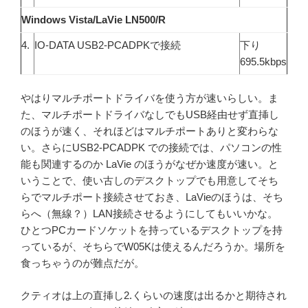
Windows Vista/LaVie LN500/R
4.
IO-DATA USB2-PCADPKで接続
下り
695.5kbps
やはりマルチポートドライバを使う方が速いらしい。ま
た、マルチポートドライバなしでもUSB経由せず直挿し
のほうが速く、それほどはマルチポートありと変わらな
い。さらにUSB2-PCADPK での接続では、パソコンの性
能も関連するのか LaVie のほうがなぜか速度が速い。と
いうことで、使い古しのデスクトップでも用意してそち
らでマルチポート接続させておき、LaVieのほうは、そち
らへ（無線？）LAN接続させるようにしてもいいかな。
ひとつPCカードソケットを持っているデスクトップを持
っているが、そちらでW05Kは使えるんだろうか。場所を
食っちゃうのが難点だが。
クティオは上の直挿し2.くらいの速度は出るかと期待され