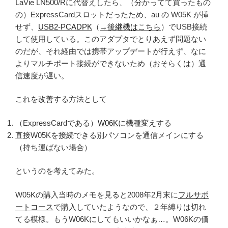
LaVie LN500/Rに代替えしたら、（分かってて買ったもの
の）ExpressCardスロットだったため、au の W05K が挿
せず、
USB2-PCADPK
（
→後継機はこちら
）でUSB接続
して使用している。このアダプタでとりあえず問題ない
のだが、それ経由では携帯アップデートが行えず、なに
よりマルチポート接続ができないため（おそらくは）通
信速度が遅い。
これを改善する方法として
（ExpressCardである）
W06K
に機種変えする
直接W05Kを接続できる別パソコンを通信メインにする
（持ち運ばない場合）
というのを考えてみた。
W05Kの購入当時のメモを見ると2008年2月末に
フルサポ
ートコース
で購入していたようなので、２年縛りは切れ
てる模様。もうW06Kにしてもいいかなぁ…。W06Kの価