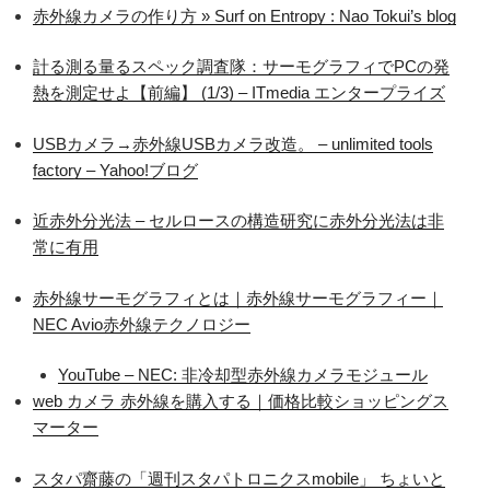
赤外線カメラの作り方 » Surf on Entropy : Nao Tokui’s blog
計る測る量るスペック調査隊：サーモグラフィでPCの発
熱を測定せよ【前編】 (1/3) – ITmedia エンタープライズ
USBカメラ→赤外線USBカメラ改造。 – unlimited tools
factory – Yahoo!ブログ
近赤外分光法 – セルロースの構造研究に赤外分光法は非
常に有用
赤外線サーモグラフィとは｜赤外線サーモグラフィー｜
NEC Avio赤外線テクノロジー
YouTube – NEC: 非冷却型赤外線カメラモジュール
web カメラ 赤外線を購入する｜価格比較ショッピングス
マーター
スタパ齋藤の「週刊スタパトロニクスmobile」 ちょいと