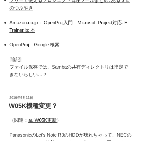
フリーで使えるプロジェクト管理ツールまとめ: あるＳＥ
のつぶやき
Amazon.co.jp： OpenProj入門―Microsoft Project対応: E‐
Trainer.jp: 本
OpenProj – Google 検索
[追記]
ファイル保存では、Sambaの共有ディレクトリは指定で
きないらしい…？
投
2010年6月11日
稿
W05K機種変更？
日:
（関連：
au W05K更新
）
PanasonicのLet’s Note R3のHDDが壊れちゃって、NECの