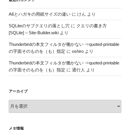
A6とハガキの用紙サイズの違い
に
けん
より
SQLiteのサブクエリの落とし穴
に
クエリの書き方
[SQLite] – Site-Builder.wiki
より
Thunderbirdの本文フィルタが働かない ⇒quoted-printable
の字面そのものを（も）指定
に
oshiro
より
Thunderbirdの本文フィルタが働かない ⇒quoted-printable
の字面そのものを（も）指定
に
通行人
より
アーカイブ
ア
ー
カ
イ
メタ情報