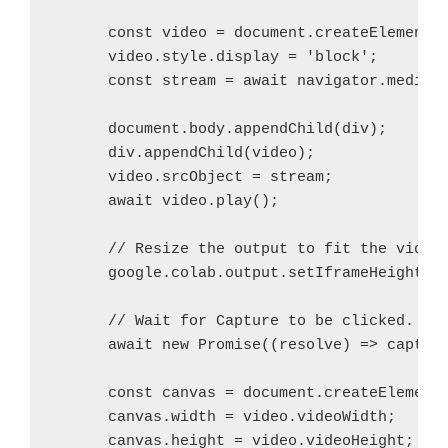
      const video = document.createElement('
      video.style.display = 'block';

      const stream = await navigator.mediaDe
これはPythonのプログラムなのですが、「
js =
Javascript(...)
」となって、カメラ処理の実体はウ
      document.body.appendChild(div);

ェブブラウザ側のJavaScriptで処理されていました。
      div.appendChild(video);

      video.srcObject = stream;

      await video.play();

      // Resize the output to fit the video 
      google.colab.output.setIframeHeight(do
      // Wait for Capture to be clicked.

      await new Promise((resolve) => capture
      const canvas = document.createElement(
      canvas.width = video.videoWidth;

      canvas.height = video.videoHeight;
