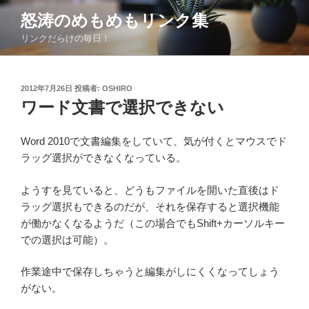
コ
怒涛のめもめもリンク集
ン
リンクだらけの毎日！
テ
ン
ツ
投
2012年7月26日
投稿者:
OSHIRO
へ
稿
ワード文書で選択できない
ス
日:
キ
ッ
Word 2010で文書編集をしていて、気が付くとマウスでド
プ
ラッグ選択ができなくなっている。
ようすを見ていると、どうもファイルを開いた直後はド
ラッグ選択もできるのだが、それを保存すると選択機能
が働かなくなるようだ（この場合でもShift+カーソルキー
での選択は可能）。
作業途中で保存しちゃうと編集がしにくくなってしょう
がない。