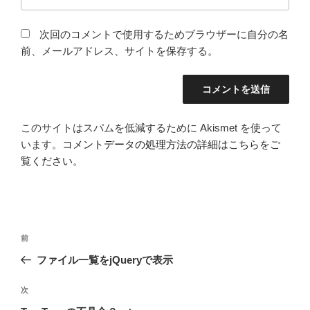
次回のコメントで使用するためブラウザーに自分の名
前、メールアドレス、サイトを保存する。
このサイトはスパムを低減するために Akismet を使って
います。
コメントデータの処理方法の詳細はこちらをご
覧ください
。
投
前
前
稿
の
ファイル一覧をjQueryで表示
ナ
投
ビ
稿
次
次
ゲ
の