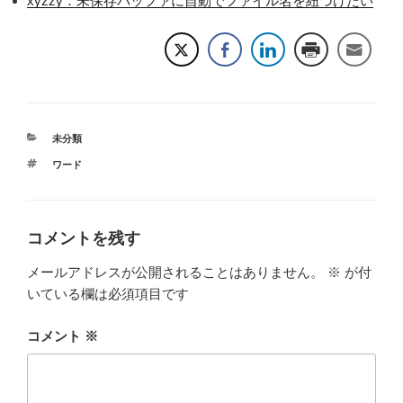
xyzzy：未保存バッファに自動でファイル名を紐づけたい
カ
未分類
テ
タ
ワード
ゴ
グ
リ
ー
コメントを残す
メールアドレスが公開されることはありません。
※
が付
いている欄は必須項目です
コメント
※