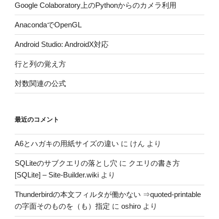
Google Colaboratory上のPythonからのカメラ利用
AnacondaでOpenGL
Android Studio: AndroidX対応
行と列の覚え方
対数関連の公式
最近のコメント
A6とハガキの用紙サイズの違い
に
けん
より
SQLiteのサブクエリの落とし穴
に
クエリの書き方
[SQLite] – Site-Builder.wiki
より
Thunderbirdの本文フィルタが働かない ⇒quoted-printable
の字面そのものを（も）指定
に
oshiro
より