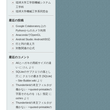
琉球大学工学部機械システム
工学科
琉球大学機械工学系同窓会
最近の投稿
Google Colaboratory上の
Pythonからのカメラ利用
AnacondaでOpenGL
Android Studio: AndroidX対応
行と列の覚え方
対数関連の公式
最近のコメント
A6とハガキの用紙サイズの違
い
に
けん
より
SQLiteのサブクエリの落とし
穴
に
クエリの書き方 [SQLite]
– Site-Builder.wiki
より
Thunderbirdの本文フィルタが
働かない ⇒quoted-printableの
字面そのものを（も）指定
に
oshiro
より
Thunderbirdの本文フィルタが
働かない ⇒quoted-printableの