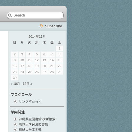
Subscribe
2014年11月
日
月
火
水
木
金
土
1
2
3
4
5
6
7
8
9
10
11
12
13
14
15
16
17
18
19
20
21
22
23
24
25
26
27
28
29
30
« 10月
12月 »
ブログロール
リンクすたっく
学内関連
沖縄県立図書館 横断検索
琉球大学付属図書館
琉球大学工学部