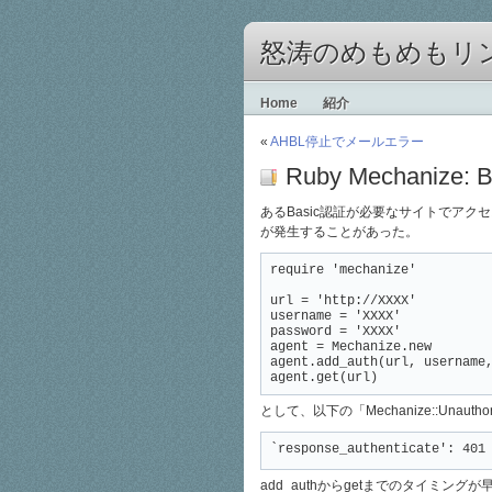
怒涛のめもめもリ
Home
紹介
«
AHBL停止でメールエラー
Ruby Mechani
あるBasic認証が必要なサイトでア
が発生することがあった。
require 'mechanize'

url = 'http://XXXX'

username = 'XXXX'

password = 'XXXX'

agent = Mechanize.new

agent.add_auth(url, username,
agent.get(url)
として、以下の「Mechanize::Unauth
`response_authenticate': 401
add_authからgetまでのタイミン