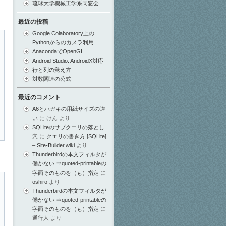
琉球大学機械工学系同窓会
最近の投稿
Google Colaboratory上の
Pythonからのカメラ利用
AnacondaでOpenGL
Android Studio: AndroidX対応
行と列の覚え方
対数関連の公式
最近のコメント
A6とハガキの用紙サイズの違
い
に
けん
より
SQLiteのサブクエリの落とし
穴
に
クエリの書き方 [SQLite]
– Site-Builder.wiki
より
Thunderbirdの本文フィルタが
働かない ⇒quoted-printableの
字面そのものを（も）指定
に
oshiro
より
Thunderbirdの本文フィルタが
働かない ⇒quoted-printableの
字面そのものを（も）指定
に
通行人
より