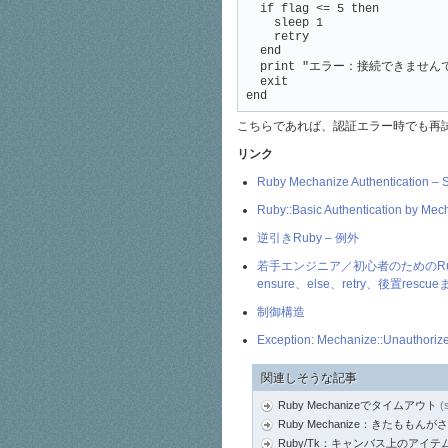
  if flag <= 5 then

    sleep 1

    retry

  end

  print "エラー：接続できませんで
  exit

end
こちらであれば、認証エラー時でも再
リンク
Ruby Mechanize Authentication – S
Ruby::Basic Authentication by M
逆引きRuby – 例外
若手エンジニア／初心者のためのRuby
ensure、else、retry、後置rescueまで
制御構造
Exception: Mechanize::Unauthoriz
関連しそうな記事
Ruby Mechanizeでタイムアウト
(
Ruby Mechanize：きたもも
Ruby/Tk：キャンバス上のアイテ