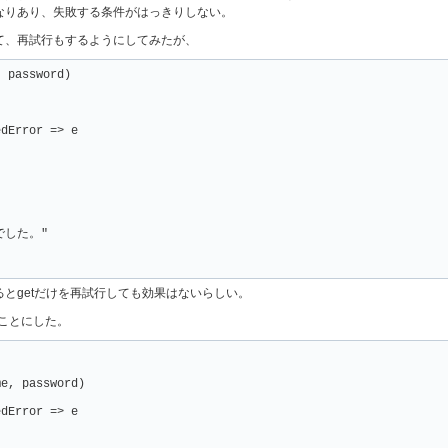
なりあり、失敗する条件がはっきりしない。
て、再試行もするようにしてみたが、
 password)

dError => e

した。"

とgetだけを再試行しても効果はないらしい。
ることにした。
e, password)

dError => e
