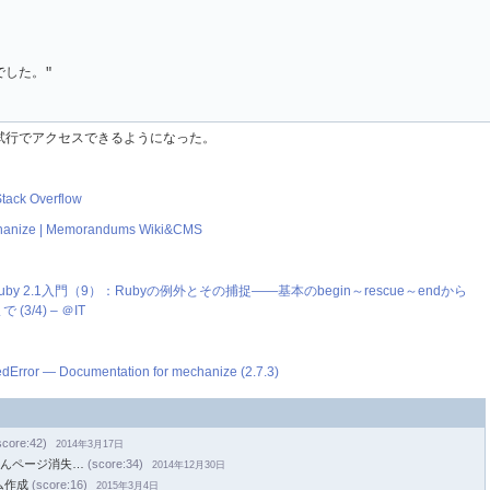
した。"

試行でアクセスできるようになった。
tack Overflow
echanize | Memorandums Wiki&CMS
 2.1入門（9）：Rubyの例外とその捕捉――基本のbegin～rescue～endから
 (3/4) – ＠IT
edError — Documentation for mechanize (2.7.3)
score:42)
2014年3月17日
んがさんページ消失…
(score:34)
2014年12月30日
ム作成
(score:16)
2015年3月4日