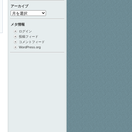
アーカイブ
ア
ー
カ
メタ情報
イ
ログイン
ブ
投稿フィード
コメントフィード
WordPress.org