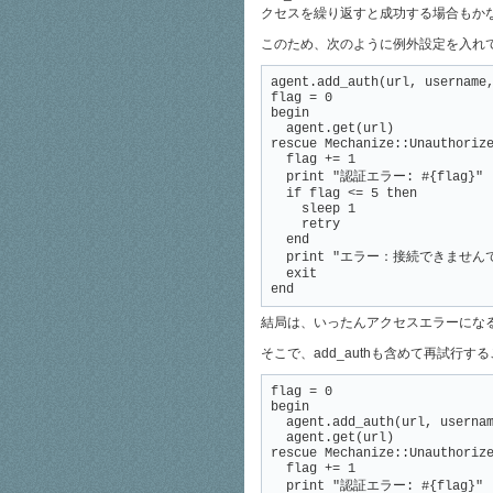
クセスを繰り返すと成功する場合もか
このため、次のように例外設定を入れ
agent.add_auth(url, username,
flag = 0

begin

  agent.get(url)

rescue Mechanize::Unauthorize
  flag += 1

  print "認証エラー: #{flag}"

  if flag <= 5 then

    sleep 1

    retry

  end

  print "エラー：接続できませんで
  exit

end
結局は、いったんアクセスエラーになる
そこで、add_authも含めて再試行す
flag = 0

begin

  agent.add_auth(url, usernam
  agent.get(url)

rescue Mechanize::Unauthorize
  flag += 1

  print "認証エラー: #{flag}"
