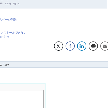
16)
2013年11月1日
がさんページ消失…
owsでインストールできない
on実行
e
,
Ruby