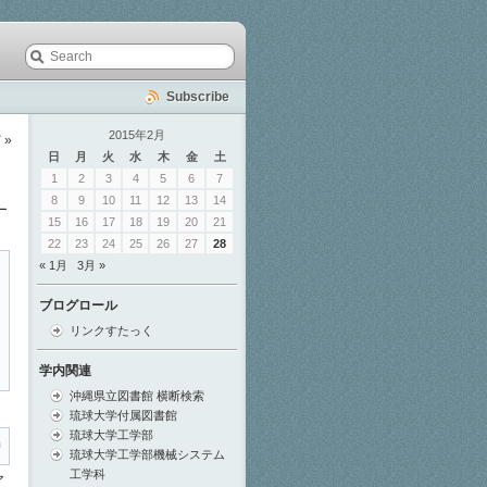
Subscribe
2015年2月
び
»
日
月
火
水
木
金
土
1
2
3
4
5
6
7
8
9
10
11
12
13
14
ー
15
16
17
18
19
20
21
22
23
24
25
26
27
28
« 1月
3月 »
ブログロール
リンクすたっく
学内関連
沖縄県立図書館 横断検索
琉球大学付属図書館
琉球大学工学部
n failed -- available realms: XXXX HTTP BASIC LOGIN (Mechanize::
琉球大学工学部機械システム
工学科
ア