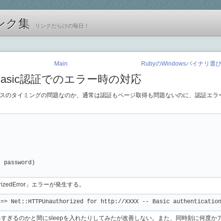
ンク集
リンクだらけの毎日！
Main
RubyのWindowsバイナリ選
ze: Basic認証でのエラー時の対応
クセスのタイミングの問題なのか、通常は認証もページ取得も問題ないのに、認証エラ
 password)

orizedError」エラーが発生する。
 => Net::HTTPUnauthorized for http://XXXX -- Basic authenticatio
グが早すぎるのかと間にsleepを入れたりしてみたが改善しない。また、同時刻に何度か