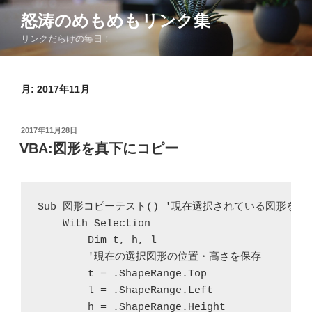
コ
怒涛のめもめもリンク集
ン
リンクだらけの毎日！
テ
ン
ツ
月:
2017年11月
へ
ス
キ
投
2017年11月28日
ッ
稿
VBA:図形を真下にコピー
日:
プ
Sub 図形コピーテスト() '現在選択されている図形を複
    With Selection

        Dim t, h, l

        '現在の選択図形の位置・高さを保存

        t = .ShapeRange.Top

        l = .ShapeRange.Left

        h = .ShapeRange.Height
