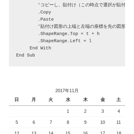
        'コピーし、貼付け（この時点で選択が貼付け
        .Copy

        .Paste

        '貼付け図形の上端と左端の座標を先の図形の
        .ShapeRange.Top = t + h

        .ShapeRange.Left = l

     End With

End Sub
2017年11月
日
月
火
水
木
金
土
1
2
3
4
5
6
7
8
9
10
11
12
13
14
15
16
17
18