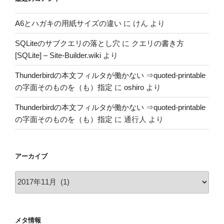
A6とハガキの用紙サイズの違い
に
けん
より
SQLiteのサブクエリの落とし穴
に
クエリの書き方
[SQLite] – Site-Builder.wiki
より
Thunderbirdの本文フィルタが働かない ⇒quoted-printable
の字面そのものを（も）指定
に
oshiro
より
Thunderbirdの本文フィルタが働かない ⇒quoted-printable
の字面そのものを（も）指定
に
通行人
より
アーカイブ
ア
ー
カ
イ
メタ情報