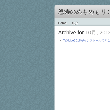
怒涛のめもめもリ
Home
紹介
Archive for
10月, 201
TeXLive2018がインストールでき