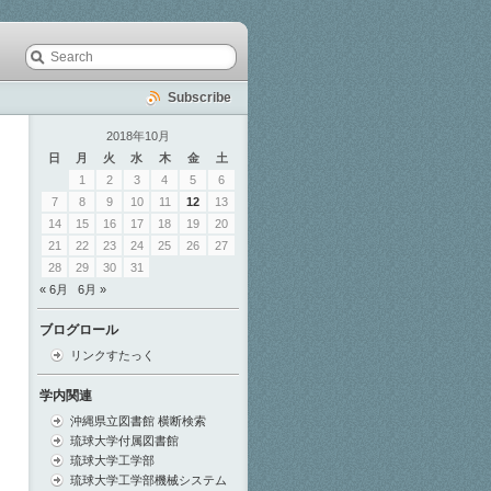
Subscribe
2018年10月
日
月
火
水
木
金
土
1
2
3
4
5
6
7
8
9
10
11
12
13
14
15
16
17
18
19
20
21
22
23
24
25
26
27
28
29
30
31
« 6月
6月 »
ブログロール
リンクすたっく
学内関連
沖縄県立図書館 横断検索
琉球大学付属図書館
琉球大学工学部
琉球大学工学部機械システム