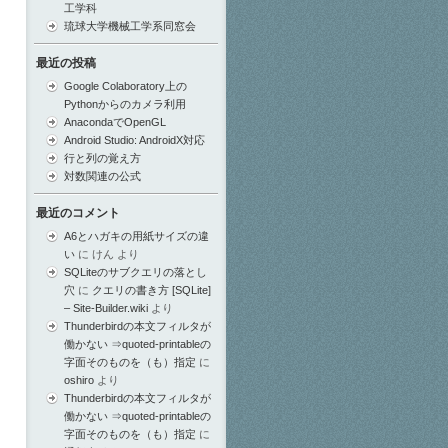
工学科
琉球大学機械工学系同窓会
最近の投稿
Google Colaboratory上の
Pythonからのカメラ利用
AnacondaでOpenGL
Android Studio: AndroidX対応
行と列の覚え方
対数関連の公式
最近のコメント
A6とハガキの用紙サイズの違
い
に
けん
より
SQLiteのサブクエリの落とし
穴
に
クエリの書き方 [SQLite]
– Site-Builder.wiki
より
Thunderbirdの本文フィルタが
働かない ⇒quoted-printableの
字面そのものを（も）指定
に
oshiro
より
Thunderbirdの本文フィルタが
働かない ⇒quoted-printableの
字面そのものを（も）指定
に