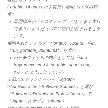
Portable_Ubuntu.exeを実行し展開（1.85GB程
度）
展開場所が「デスクトップ」だとうまく実行
できないようだ（パスに空白が含まれるとダ
メ？）
展開されたフォルダ「Portable_Ubuntu」内の
「run_portable_ubuntu.bat」を実行
バッチファイルの内容としては「start
trayrun.exe cmd /c portable_ubuntu.bat;
exit」のようになっている
上部に出るランチャから「System-
>Administration->Software Sources」と選び、
「Software->Downloads From->Others」で
「Japan」のサイト（ubuntu-