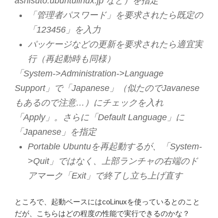
ashisuto.ubuntulinux.jp など）を指定
「管理者パスワード」を要求されたら既定の
「123456」を入力
パッケージなどの更新を要求されたら適宜実
行（再起動時も同様）
「System->Administration->Language
Support」で「Japanese」（似たのでJavanese
もあるので注意…）にチェックを入れ
「Apply」。さらに「Default Language」に
「Japanese」を指定
Portable Ubuntuを再起動するが、「System-
>Quit」ではなく、上部ランチャの右端のド
アマーク「Exit」で終了し立ち上げ直す
ところで、起動ベースにはcoLinuxを使っているとのこと
だが、こちらはどの程度の性能で実行できるのかな？