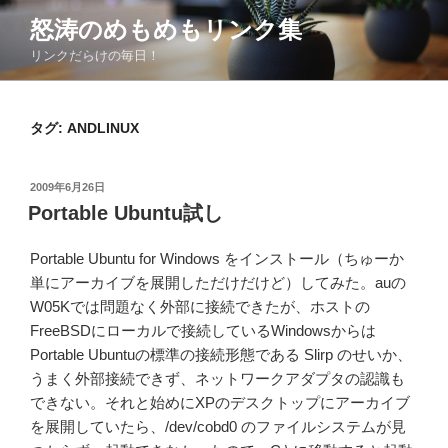
コ
怒涛のめもめもリンク集
ン
リンクだらけの毎日！
テ
ン
ツ
タグ:
ANDLINUX
へ
ス
キ
投
2009年6月26日
ッ
稿
Portable Ubuntu試し
日:
プ
Portable Ubuntu for Windows をインストール（ちゅーか
単にアーカイブを展開しただけだけど）してみた。auの
W05Kでは問題なく外部に接続できたが、ホストの
FreeBSDにローカルで接続しているWindowsからは
Portable Ubuntuの標準の接続形態である Slirp のせいか、
うまく外部接続できず、ネットワークアダプタの認識も
できない。それと始めにXPのデスクトップにアーカイブ
を展開していたら、/dev/cobd0 のファイルシステムが見