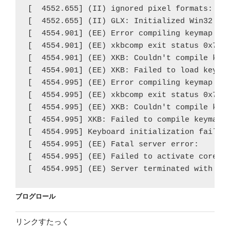
[  4552.655] (II) ignored pixel formats: 0 n
日
月
火
水
木
金
土
[  4552.655] (II) GLX: Initialized Win32 nat
[  4554.901] (EE) Error compiling keymap (se
1
[  4554.901] (EE) xkbcomp exit status 0x7f00
2
3
4
5
6
7
8
[  4554.901] (EE) XKB: Couldn't compile keym
[  4554.901] (EE) XKB: Failed to load keymap
9
10
11
12
13
14
15
[  4554.995] (EE) Error compiling keymap (se
16
17
18
19
20
21
22
[  4554.995] (EE) xkbcomp exit status 0x7f00
[  4554.995] (EE) XKB: Couldn't compile keym
23
24
25
26
27
28
29
[  4554.995] XKB: Failed to compile keymap

30
31
[  4554.995] Keyboard initialization failed.
[  4554.995] (EE) Fatal server error:

« 10月
[  4554.995] (EE) Failed to activate core de
[  4554.995] (EE) Server terminated with er
ブログロール
リンクすたっく