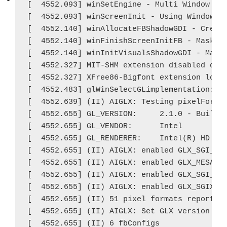
[  4552.093] winSetEngine - Multi Window or 
failure,
[  4552.093] winScreenInit - Using Windows d
[  4552.140] winAllocateFBShadowGDI - Creati
Cygwin/Xを一度削除して再インストールしてみたり、
[  4552.140] winFinishScreenInitFB - Masks: 
64bit版のCygwin/Xのせいかと32bit版もインストールした
[  4552.140] winInitVisualsShadowGDI - Masks
りしたが効果なし。また、ウィルス対策ソフトなどの悪
[  4552.327] MIT-SHM extension disabled due 
影響かと、これらも外してみたりもしたがダメだった。
[  4552.327] XFree86-Bigfont extension local
[  4552.483] glWinSelectGLimplementation: Lo
ショートカットからでなく、コンソールからX単体を起動
[  4552.639] (II) AIGLX: Testing pixelFormat
してみてもダメ。
[  4552.655] GL_VERSION:     2.1.0 - Build 8
[  4552.655] GL_VENDOR:      Intel

Cygwinのセットアッププログラムで、別ディレクトリに
[  4552.655] GL_RENDERER:    Intel(R) HD Gra
X11関連のすべてのパッケージを指定してインストールし
[  4552.655] (II) AIGLX: enabled GLX_SGI_mak
てみたり、Windowsのセーフモード（ネットワーク機能
[  4552.655] (II) AIGLX: enabled GLX_MESA_co
付き）でも起動してみたが、起動できない状況に変化な
[  4552.655] (II) AIGLX: enabled GLX_SGI_swa
かった。
[  4552.655] (II) AIGLX: enabled GLX_SGIX_pb
[  4552.655] (II) 51 pixel formats reported 
[  4552.655] (II) AIGLX: Set GLX version to 
[  4552.655] (II) 6 fbConfigs

2026年8月