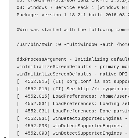
OS: CYGWIN_NT-6.1-WOW ishimine-PC 2.5.1(0.29
OS: Windows 7 Service Pack 1 [Windows NT 6.1
Package: version 1.18.2-1 built 2016-03-24

XWin was started with the following command 
/usr/bin/XWin :0 -multiwindow -auth /home/us
ログの末尾をみると、どうもキーマップ絡みでエラーが
ddxProcessArgument - Initializing default sc
出ているようなのだが、イマイチよくわからない。
winInitializeScreenDefaults - primary monito
「(EE) Error compiling keymap」「xkbcomp exit status
winInitializeScreenDefaults - native DPI x 9
0x7f00」などと出てはいるのだが、これが根本の原因か
[  4552.015] (II) xorg.conf is not supported
もはっきりしない。xkbcompはインストールされている
[  4552.015] (II) See http://x.cygwin.com/do
し、このコマンド自体を起動した際にはエラーなど出て
[  4552.015] LoadPreferences: /home/user/.XW
こない。
[  4552.031] LoadPreferences: Loading /etc/X
[  4552.031] LoadPreferences: Done parsing t
検索をかけると種々同様の状況らしきものは出てくる
[  4552.031] winDetectSupportedEngines - Rem
が、解決法が見つからない（
Google検索
）。
[  4552.093] winDetectSupportedEngines - Dir
[  4552.093] winDetectSupportedEngines - Ret
Jon TURNEY – Re: XWin Server fails to start with keymap