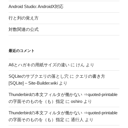
Android Studio: AndroidX対応
行と列の覚え方
対数関連の公式
最近のコメント
A6とハガキの用紙サイズの違い
に
けん
より
SQLiteのサブクエリの落とし穴
に
クエリの書き方
[SQLite] – Site-Builder.wiki
より
Thunderbirdの本文フィルタが働かない ⇒quoted-printable
の字面そのものを（も）指定
に
oshiro
より
Thunderbirdの本文フィルタが働かない ⇒quoted-printable
の字面そのものを（も）指定
に
通行人
より