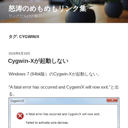
コ
怒涛のめもめもリンク集
ン
リンクだらけの毎日！
テ
ン
ツ
タグ:
CYGWIN/X
へ
ス
キ
投
2016年6月19日
ッ
稿
Cygwin-Xが起動しない
日:
プ
Windows 7 (64bit版）のCygwin-Xが起動しない。
“A fatal error has occurred and Cygwin/X will now exit.”と出
る。