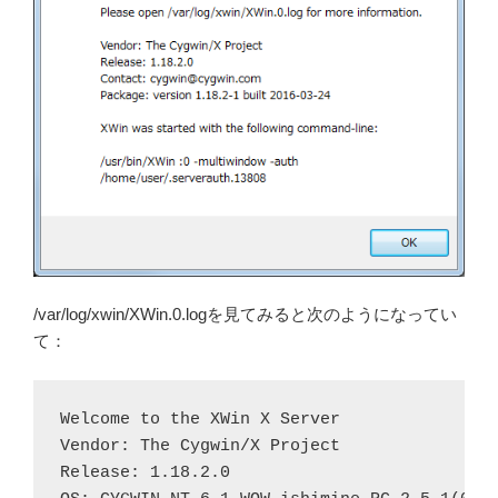
/var/log/xwin/XWin.0.logを見てみると次のようになってい
て：
Welcome to the XWin X Server

Vendor: The Cygwin/X Project

Release: 1.18.2.0
