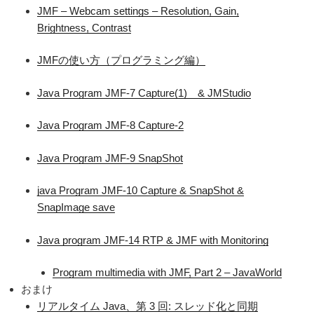
JMF – Webcam settings – Resolution, Gain,
Brightness, Contrast
JMFの使い方（プログラミング編）
Java Program JMF-7 Capture(1) & JMStudio
Java Program JMF-8 Capture-2
Java Program JMF-9 SnapShot
java Program JMF-10 Capture & SnapShot &
SnapImage save
Java program JMF-14 RTP & JMF with Monitoring
Program multimedia with JMF, Part 2 – JavaWorld
おまけ
リアルタイム Java、第 3 回: スレッド化と同期