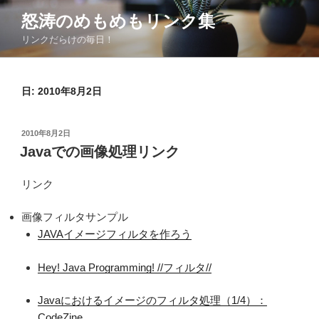
コ
怒涛のめもめもリンク集
ン
リンクだらけの毎日！
テ
ン
ツ
日:
2010年8月2日
へ
ス
キ
投
2010年8月2日
ッ
稿
Javaでの画像処理リンク
日:
プ
リンク
画像フィルタサンプル
JAVAイメージフィルタを作ろう
Hey! Java Programming! //フィルタ//
Javaにおけるイメージのフィルタ処理（1/4）：
CodeZine