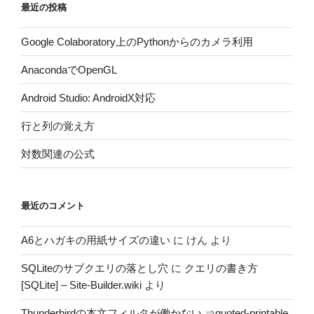
最近の投稿
Google Colaboratory上のPythonからのカメラ利用
AnacondaでOpenGL
Android Studio: AndroidX対応
行と列の覚え方
対数関連の公式
最近のコメント
A6とハガキの用紙サイズの違い
に
けん
より
SQLiteのサブクエリの落とし穴
に
クエリの書き方
[SQLite] – Site-Builder.wiki
より
Thunderbirdの本文フィルタが働かない ⇒quoted-printable