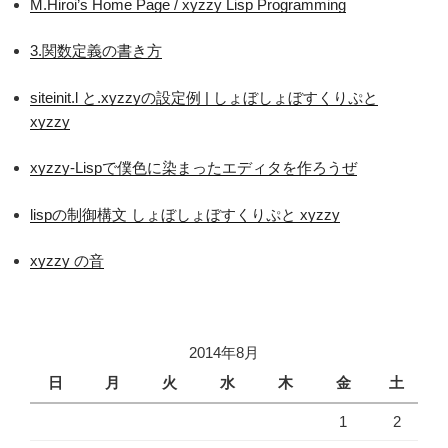
M.Hiroi’s Home Page / xyzzy Lisp Programming
3.関数定義の書き方
siteinit.l と.xyzzyの設定例 | しょぼしょぼすくりぷと
xyzzy
xyzzy-Lispで僕色に染まったエディタを作ろうぜ
lispの制御構文 しょぼしょぼすくりぷと xyzzy
xyzzy の音
2014年8月
日
月
火
水
木
金
土
1
2