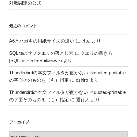
対数関連の公式
最近のコメント
A6とハガキの用紙サイズの違い
に
けん
より
SQLiteのサブクエリの落とし穴
に
クエリの書き方
[SQLite] – Site-Builder.wiki
より
Thunderbirdの本文フィルタが働かない ⇒quoted-printable
の字面そのものを（も）指定
に
oshiro
より
Thunderbirdの本文フィルタが働かない ⇒quoted-printable
の字面そのものを（も）指定
に
通行人
より
アーカイブ
ア