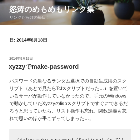
コ
怒涛のめもめもリンク集
ン
リンクだらけの毎日！
テ
ン
ツ
日:
2014年8月18日
へ
ス
キ
投
2014年8月18日
ッ
稿
xyzzyでmake-password
日:
プ
パスワードの単なるランダム選択での自動生成用のスク
リプト（あとで見たらTclスクリプトだった…）を置いて
いるサーバが動作していなかったので、手元のWindows
で動かしていたXyzzyのlispスクリプトですぐにできるだ
ろうと思っていたら、リスト操作も忘れ、関数定義も忘
れで思いのほか手こずってしまった…。