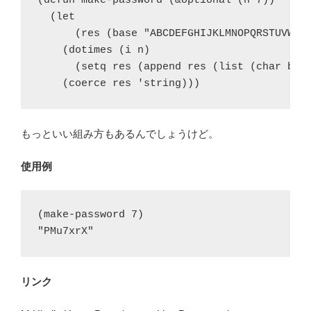
(defun make-password (&optional (n 7))

  (let

      (res (base "ABCDEFGHIJKLMNOPQRSTUVWXYZ
    (dotimes (i n)

      (setq res (append res (list (char base
    (coerce res 'string)))
もっといい組み方もあるんでしょうけど。
使用例
(make-password 7)

"PMu7xrX"
リンク