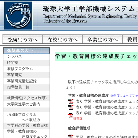
在校生の方へ
学習・教育目標の達成度チェッ
シラバス
時間割
履修プログラム
卒業研究
卒業研究活動記録
以下の達成度チェック表を活用し学生の
指導教員一覧
ょう！
学習・教育目標の達成度
※年度によってファ
就職情報(アクセス制限)
表６ 学習・教育目標の達成度チェック表(v
大学院進学のご案内
表６ 学習・教育目標の達成度チェック表(v
表６ 学習・教育目標の達成度チェック表(ve
JABEEプログラム
演習版
への取組み
本学科の学習・教育目標
総合評価達成
学習・教育目標の
達成度チェック
学習・教育目標とその総合評価達成