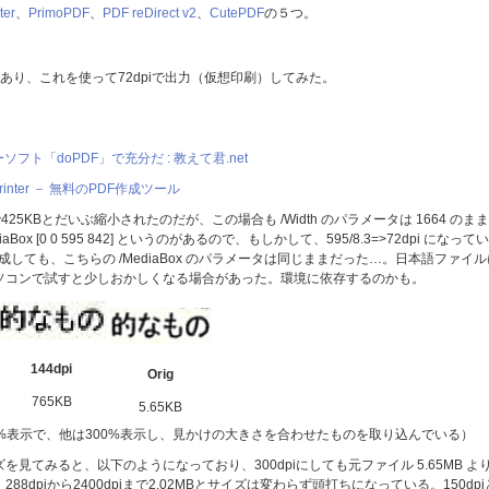
ter
、
PrimoPDF
、
PDF reDirect v2
、
CutePDF
の５つ。
リンタがあり、これを使って72dpiで出力（仮想印刷）してみた。
フト「doPDF」で充分だ : 教えて君.net
Printer － 無料のPDF作成ツール
425KBとだいぶ縮小されたのだが、この場合も /Width のパラメータは 1664 のまま
x [0 0 595 842] というのがあるので、もしかして、595/8.3=>72dpi になってい
生成しても、こちらの /MediaBox のパラメータは同じままだった…。日本語ファイル
ソコンで試すと少しおかしくなる場合があった。環境に依存するのかも。
144dpi
Orig
765KB
5.65KB
r の200%表示で、他は300%表示し、見かけの大きさを合わせたものを取り込んでいる）
見てみると、以下のようになっており、300dpiにしても元ファイル 5.65MB よ
288dpiから2400dpiまで2.02MBとサイズは変わらず頭打ちになっている。150dpi