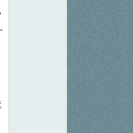
像
化
値
定
ま
これ
画