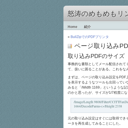
怒涛のめもめもリ
Home
紹介
«
BullZipでのPDFプリンタ
ページ取り込みP
取り込みPDFのサイズ
事務的な書類としてメール配信されてく
て、扱いに困ることがある。これをな
まずは、ページの取り込み設定をPD
を表示するようなツールも出回っていな
みると「/Width 1169」というような記
のかと思ったが、サイズが1/7程度に
/Image/Length 9808/Filter/CCITTFaxD
1664/DecodeParms<>/Height 2338
元の取り込み設定はすぐには取得でき
ータを再生成してみることにした。