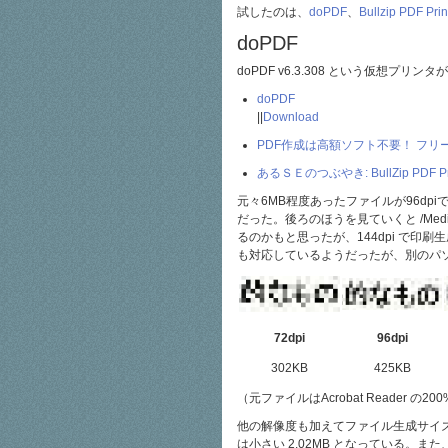
試したのは、
doPDF
、
Bullzip PDF Prin
doPDF
doPDF v6.3.308 という仮想プ
doPDF
||
Download
PDF作成は高額ソフト不要！ フリーソ
あるＳＥのつぶやき: BullZip PDF 
元々6MB程度あったファイルが96dpiで
だった。後ろのほうを見ていくと /MediaBo
るのかもと思ったが、144dpi で印刷
も対応しているようだったが、別のパ
72dpi
96dpi
302KB
425KB
（元ファイルはAcrobat Reade
他の解像度も加えてファイル生成サイズを
は小さい 2.02MB となっている。また、