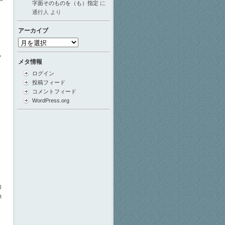
字面そのものを（も）指定
に
通行人
より
アーカイブ
ア
ー
っ
カ
メタ情報
、
イ
ログイン
ブ
投稿フィード
コメントフィード
WordPress.org
印
m