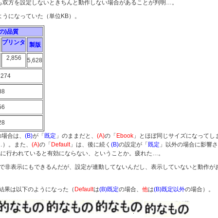
も双方を設定しないときちんと動作しない場合があることが判明…。
ようになっていた（単位KB）。
DFの)品質
プリンタ
製版
2,856
5,628
274
88
56
28
の場合は、
(B)
が「
既定
」のままだと、
(A)
の「
Ebook
」とほぼ同じサイズになってし
…）。また、
(A)
の「
Default
」は、後に続く
(B)
の設定が「
既定
」以外の場合に影響さ
既に行われていると有効にならない、ということか。疲れた…。
ションで非表示にもできるんだが、設定が連動してないんだし、表示していないと動作が
結果は以下のようになった（
Default
は
(B)
既定
の場合、
他
は
(B)
既定以外
の場合）。