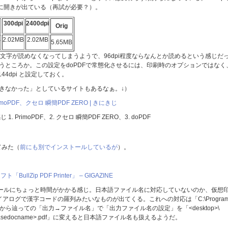
ズに開きが出ている（再試が必要？）。
300dpi
2400dpi
Orig
B
2.02MB
2.02MB
5.65MB
い文字が読めなくなってしまうようで、96dpi程度ならなんとか読めるという感じだ
が適当というところか。この設定をdoPDFで常態化させるには、印刷時のオプションではなく
4dpi と設定しておく。
らできなかった」としているサイトもあるなぁ。↓）
moPDF、クセロ 瞬簡PDF ZERO | きにきじ
PrimoPDF、2. クセロ 瞬簡PDF ZERO、3. doPDF
試してみた（
前にも別でインストールしているが
）。
lZip PDF Printer」 – GIGAZINE
トールにちょっと時間がかかる感じ。日本語ファイル名に対応していないのか、仮想
ログで漢字コードの羅列みたいなものが出てくる。これへの対応は「C:\Progra
r\オプション」 から辿っての「出力→ファイル名」で「出力ファイル名の設定」を「<desktop>\
top>\<basedocname>.pdf」に変えると日本語ファイル名も扱えるようだ。