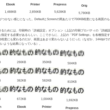
Ebook
Printer
Prepress
Orig
1,488KB
2,856KB
5,628KB
5,790KB
つかない感じになった。DefaultとScreenの間あたりで700KB程度になる画質の
せるためには、印刷時の「詳細設定」オプション（上記の印刷プロパティの「詳細
定する必要があるらしい。ここでさらに、上記の「PDF Settings」を各種指定す
程度にも変わるのだが、画質はあまり変わらないようだった（なぜか、144dpiで
りも粗いような結果になっている）。
B
266KB
350KB
504KB
B
382KB
582KB
810KB
B
672KB
1,004KB
1,692KB
n
Ebook
Printer
Prepress