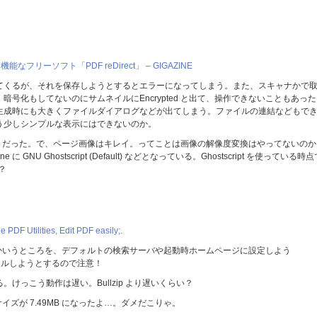
リーソフト「PDF reDirect」 – GIGAZINE
てくるが、それを保存しようとするとエラーになってしまう。また、スキャナかで
号化もしてないのにサムネイルにEncrypted と出て、操作できないこともあっ
生成時にも大きくファイルダイアログなどが出てしまう。ファイルの連結などもで
う少しシンプルな表示にはできないのか。
.89MB だった。で、ページ画像はキレイ。ってことは画像の解像度変換はやってないの
ngine に GNU Ghostscript (Default) などとなっている。Ghostscript を使っている時
？
 PDF Utilities, Edit PDF easily;.
バとかいうところを、デフォルトの検索サーバや起動時ホームページに設定しよう
ールしようとするので注意！
けっこう動作は遅い。Bullzip より遅いくらい？
サイズが 7.49MB になったよ…。ダメだこりゃ。