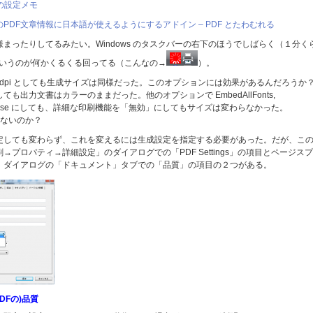
terの設定メモ
などのPDF文章情報に日本語が使えるようにするアドイン – PDF とたわむれる
まったりしてるみたい。Windows のタスクバーの右下のほうでしばらく（１分く
かいうのが何かくるくる回ってる（こんなの→
）。
720dpi としても生成サイズは同様だった。このオプションには効果があるんだろうか
出力文書はカラーのままだった。他のオプションで EmbedAllFonts,
とも False にしても、詳細な印刷機能を「無効」にしてもサイズは変わらなかった。
作してないのか？
定しても変わらず、これを変えるには生成設定を指定する必要があった。だが、こ
プロパティ→詳細設定」のダイアログでの「PDF Settings」の項目とページスプ
」ダイアログの「ドキュメント」タブでの「品質」の項目の２つがある。
(PDFの)品質