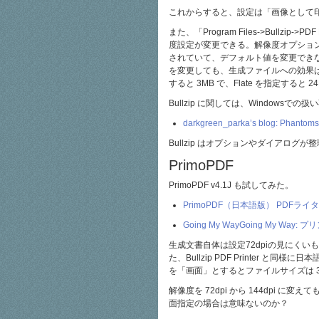
これからすると、設定は「画像として印刷」＋「
また、「Program Files->Bullzi
度設定が変更できる。解像度オプショ
されていて、デフォルト値を変更でき
を変更しても、生成ファイルへの効果は
すると 3MB で、Flate を指定すると 
Bullzip に関しては、Window
darkgreen_parka’s blog: Ph
Bullzip はオプションやダイアロ
PrimoPDF
PrimoPDF v4.1J も試してみた。
PrimoPDF（日本語版） PDFライタ
Going My WayGoing My 
生成文書自体は設定72dpiの見にくい
た、Bullzip PDF Printer
を「画面」とするとファイルサイズは 3
解像度を 72dpi から 144dpi に
面指定の場合は意味ないのか？