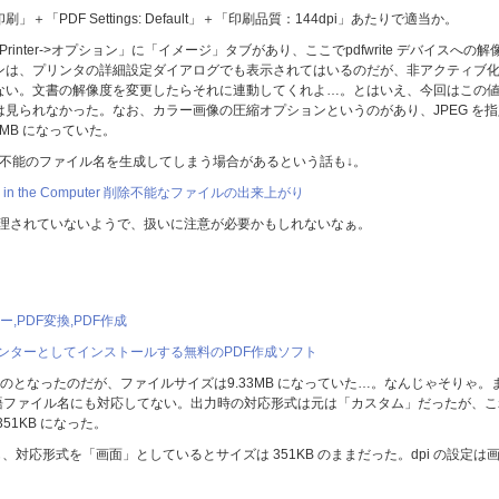
PDF Settings: Default」＋「印刷品質：144dpi」あたりで適当か。
p->PDF Printer->オプション」に「イメージ」タブがあり、ここでpdfwrite デバイスへの解
ンは、プリンタの詳細設定ダイアログでも表示されてはいるのだが、非アクティブ
ない。文書の解像度を変更したらそれに連動してくれよ…。とはいえ、今回はこの
見られなかった。なお、カラー画像の圧縮オプションというのがあり、JPEG を指
24MB になっていた。
sでの扱い不能のファイル名を生成してしまう場合があるという話も↓。
antoms in the Computer 削除不能なファイルの出来上がり
グが整理されていないようで、扱いに注意が必要かもしれないなぁ。
ー,PDF変換,PDF作成
Way: プリンターとしてインストールする無料のPDF作成ソフト
ものとなったのだが、ファイルサイズは9.33MB になっていた…。なんじゃそりゃ。
 と同様に日本語ファイル名にも対応してない。出力時の対応形式は元は「カスタム」だったが、
51KB になった。
変えても、対応形式を「画面」としているとサイズは 351KB のままだった。dpi の設定は