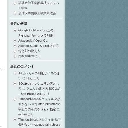
琉球大学工学部機械システム
工学科
琉球大学機械工学系同窓会
最近の投稿
Google Colaboratory上の
Pythonからのカメラ利用
AnacondaでOpenGL
Android Studio: AndroidX対応
行と列の覚え方
対数関連の公式
最近のコメント
に
A6とハガキの用紙サイズの違
い
に
けん
より
SQLiteのサブクエリの落とし
穴
に
クエリの書き方 [SQLite]
– Site-Builder.wiki
より
Thunderbirdの本文フィルタが
働かない ⇒quoted-printableの
字面そのものを（も）指定
に
oshiro
より
Thunderbirdの本文フィルタが
り
働かない ⇒quoted-printableの
と