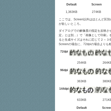
Default
Screen
1,363KB
274KB
ここでは、Screen以外はほとんど区別が
が欲しいところ。
ダイアログでの解像度の指定を反映さ
定」とは別…）で「画像として印刷」を指
ると生成サイズはそれに応じて２～３倍
Screenの場合に、72dpiの場合よ
72dpi
254KB
264K
96dpi
363KB
380K
144dpi
633KB
271K
Default
Scree