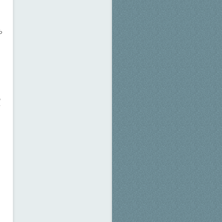
ら
？
の