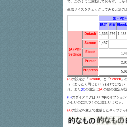
で、この２つは連動しておらず、しか
生成サイズをチェックしてみると次の
(B) (P
既定
画面
Ebook
Default
1,363
276
1,488
Screen
1,487
(A) PDF
Ebook
1,4
Settings
Printer
2,8
Prepress
5,6
(A)
の設定が「
Default
」と「
Screen
」
う（まったく同じというわけではない
れ、また
(B)
の設定は
(A)
の他の設定が
(B)
のダイアログはBullzipのオプ
かしいのに気づくのは難しいよなぁ。
(A)
の設定を変えて生成したキャプチャ