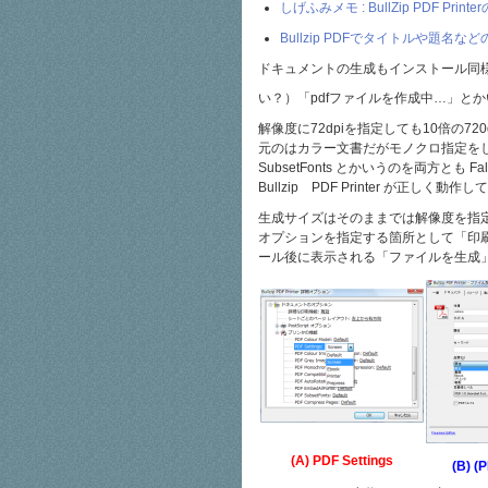
しげふみメモ : BullZip PDF Prin
Bullzip PDFでタイトルや題名
ドキュメントの生成もインストール同様
い？）「pdfファイルを作成中…」と
解像度に72dpiを指定しても10倍の
元のはカラー文書だがモノクロ指定をしても
SubsetFonts とかいうのを両方
Bullzip PDF Printer が正しく動
生成サイズはそのままでは解像度を指
オプションを指定する箇所として「印刷→
ール後に表示される「ファイルを生成
(A) PDF Settings
(B) 