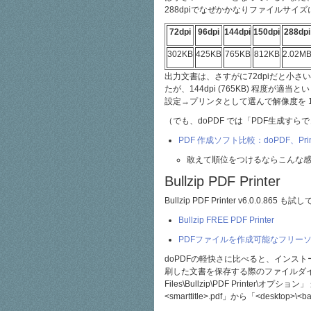
288dpiでなぜかかなりファイルサイ
72dpi
96dpi
144dpi
150dpi
288dpi
302KB
425KB
765KB
812KB
2.02M
出力文書は、さすがに72dpiだと小さ
たが、144dpi (765KB) 程度
設定→プリンタとして選んで解像度を 14
（でも、doPDF では「PDF生成す
PDF 作成ソフト比較：doPDF、Pri
敢えて順位をつけるならこんな感じ 1. 
Bullzip PDF Printer
Bullzip PDF Printer v6.0.0.865 も
Bullzip FREE PDF Printer
PDFファイルを作成可能なフリーソフト「Bul
doPDFの軽快さに比べると、インス
刷した文書を保存する際のファイルダイア
Files\Bullzip\PDF Printe
<smarttitle>.pdf」から「<desk