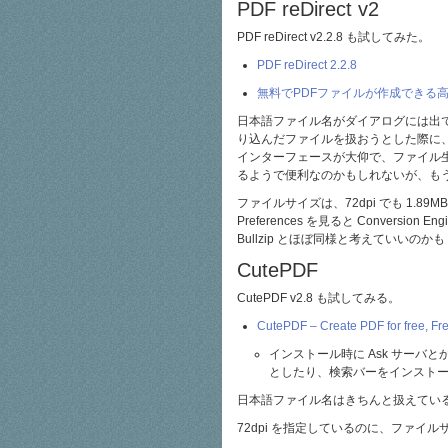
PDF reDirect v2
PDF reDirect v2.2.8 も試してみた。
PDF reDirect 2.2.8
無料でPDFファイルが作成できる高機能なフ
日本語ファイル名がダイアログには出
り込んだファイルを扱おうとした際に、暗
インターフェースが大仰で、ファイル
るようで便利なのかもしれないが、も
ファイルサイズは、72dpi でも 1
Preferences を見ると Conversion E
Bullzip とほぼ同様と考えていいのかも
CutePDF
CutePDF v2.8 も試してみる。
CutePDF – Create PDF for free, Free
インストール時に Ask サー
としたり、検索バーをインスト
日本語ファイル名はきちんと扱えている。
72dpi を指定しているのに、ファイル