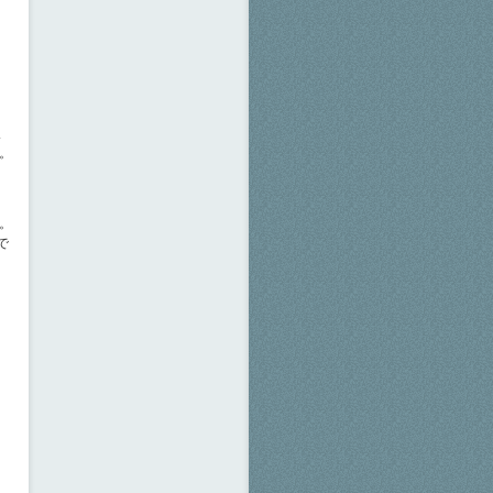
取
た。
き
か。
点で