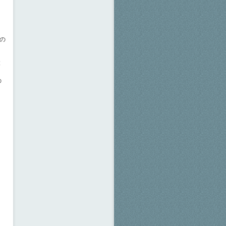
もの
設
の