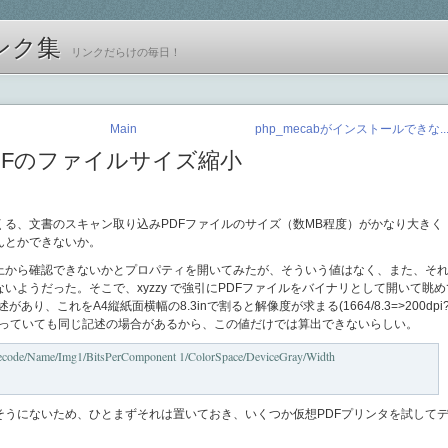
ンク集
リンクだらけの毎日！
Main
php_mecabがインストールできな..
DFのファイルサイズ縮小
る、文書のスキャン取り込みPDFファイルのサイズ（数MB程度）がかなり大きく
んとかできないか。
F上から確認できないかとプロパティを開いてみたが、そういう値はなく、また、そ
いようだった。そこで、xyzzy で強引にPDFファイルをバイナリとして開いて眺め
述があり、これをA4縦紙面横幅の8.3inで割ると解像度が求まる(1664/8.3=>200dpi?
なっていても同じ記述の場合があるから、この値だけでは算出できないらしい。
ecode/Name/Img1/BitsPerComponent 1/ColorSpace/DeviceGray/Width
そうにないため、ひとまずそれは置いておき、いくつか仮想PDFプリンタを試して