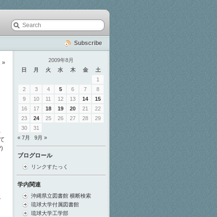
Subscribe
2009年8月
.
»
日
月
火
水
木
金
土
1
2
3
4
5
6
7
8
9
10
11
12
13
14
15
16
17
18
19
20
21
22
23
24
25
26
27
28
29
30
31
れ
« 7月
9月 »
て
)
ブログロール
リンクすたっく
学内関連
沖縄県立図書館 横断検索
デ
琉球大学付属図書館
琉球大学工学部