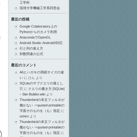
工学科
で
琉球大学機械工学系同窓会
は
最近の投稿
Google Colaboratory上の
Pythonからのカメラ利用
な
AnacondaでOpenGL
Android Studio: AndroidX対応
行と列の覚え方
対数関連の公式
最近のコメント
A6とハガキの用紙サイズの違
い
に
けん
より
SQLiteのサブクエリの落とし
穴
に
クエリの書き方 [SQLite]
– Site-Builder.wiki
より
Thunderbirdの本文フィルタが
働かない ⇒quoted-printableの
字面そのものを（も）指定
に
oshiro
より
Thunderbirdの本文フィルタが
働かない ⇒quoted-printableの
字面そのものを（も）指定
に