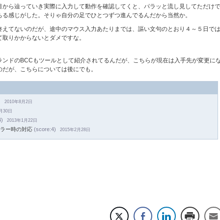
目から辿っていき実際に入力して動作を確認してくと、パラッと流し見してただけ
ちる感じがした。そりゃ自分の足でひとつずつ進んでるんだから当然か。
終えてないのだが、途中のマウス入力あたりまでは、謳い文句のとおり４～５日で
て取りかからないとダメですな。
ランドのBCCもツールとして紹介されてるんだが、こちらが現在は入手先が変更に
のだが、こちらについては後にでも。
)
2010年8月2日
1月30日
4)
2013年1月22日
でのエラー時の対応
(score:4)
2015年2月28日