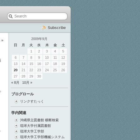
Subscribe
2009年9月
s
»
日
月
火
水
木
金
土
1
2
3
4
5
6
7
8
9
10
11
12
積
13
14
15
16
17
18
19
20
21
22
23
24
25
26
27
28
29
30
« 8月
10月 »
で
ブログロール
リンクすたっく
学内関連
沖縄県立図書館 横断検索
琉球大学付属図書館
、
琉球大学工学部
琉球大学工学部機械システム