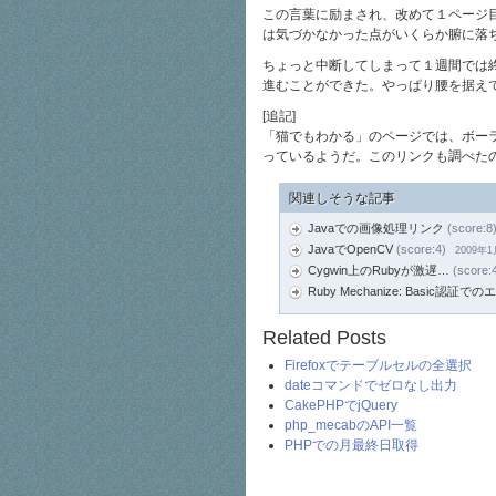
この言葉に励まされ、改めて１ページ
は気づかなかった点がいくらか腑に落
ちょっと中断してしまって１週間では
進むことができた。やっぱり腰を据え
[追記]
「猫でもわかる」のページでは、ボー
っているようだ。このリンクも調べた
関連しそうな記事
Javaでの画像処理リンク
(score:8
JavaでOpenCV
(score:4)
2009年
Cygwin上のRubyが激遅…
(score:
Ruby Mechanize: Basic認証
Related Posts
Firefoxでテーブルセルの全選択
dateコマンドでゼロなし出力
CakePHPでjQuery
php_mecabのAPI一覧
PHPでの月最終日取得