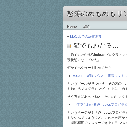
怒涛のめもめもリ
Home
紹介
«
MeCabでの辞書追加
猫でもわかる…
「猫でもわかるWindowsプログラ
読状態になっていた。
何かでベクターを眺めてたら
Vector： 老眼マウス – 新着ソフ
というツールが見つかり、その方の「お
もわかるプログラミング」からはじめ
そう言えばあったねと、そこのリンク
「猫でもわかるWindowsプログラ
というページが！「Windowsプロ
もないんでしょうけど、この本分厚か
１週間程度でマスターできます!!」と