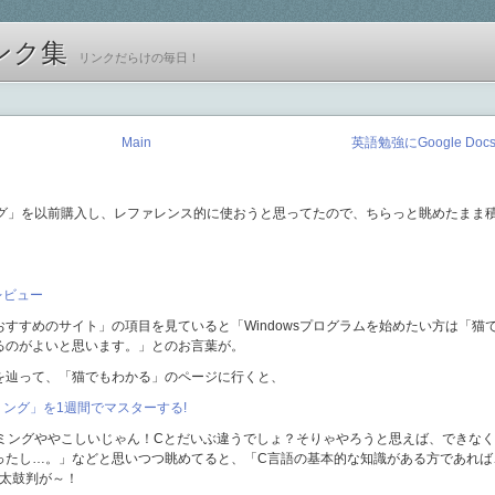
ンク集
リンクだらけの毎日！
Main
英語勉強にGoogle Doc
ミング」を以前購入し、レファレンス的に使おうと思ってたので、ちらっと眺めたまま
トレビュー
すすめのサイト」の項目を見ていると「Windowsプログラムを始めたい方は「猫
るのがよいと思います。」とのお言葉が。
を辿って、「猫でもわかる」のページに行くと、
ミング」を1週間でマスターする!
グラミングややこしいじゃん！Cとだいぶ違うでしょ？そりゃやろうと思えば、できなく
ったし…。」などと思いつつ眺めてると、「C言語の基本的な知識がある方であれば
の太鼓判が～！