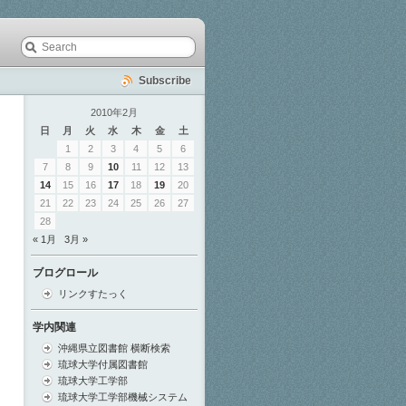
Subscribe
2010年2月
日
月
火
水
木
金
土
1
2
3
4
5
6
7
8
9
10
11
12
13
14
15
16
17
18
19
20
21
22
23
24
25
26
27
28
« 1月
3月 »
ブログロール
リンクすたっく
学内関連
沖縄県立図書館 横断検索
琉球大学付属図書館
琉球大学工学部
琉球大学工学部機械システム