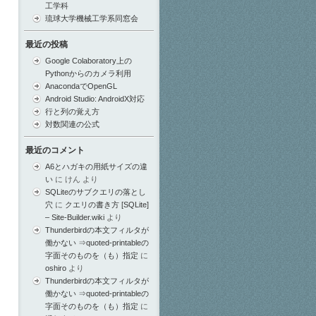
工学科
琉球大学機械工学系同窓会
最近の投稿
Google Colaboratory上の
Pythonからのカメラ利用
AnacondaでOpenGL
Android Studio: AndroidX対応
行と列の覚え方
対数関連の公式
最近のコメント
A6とハガキの用紙サイズの違
い
に
けん
より
SQLiteのサブクエリの落とし
穴
に
クエリの書き方 [SQLite]
– Site-Builder.wiki
より
Thunderbirdの本文フィルタが
働かない ⇒quoted-printableの
字面そのものを（も）指定
に
oshiro
より
Thunderbirdの本文フィルタが
働かない ⇒quoted-printableの
字面そのものを（も）指定
に