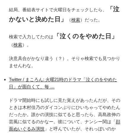
「泣
結局、番組表サイトで火曜日をチェックしたら、
かないと決めた日」
（
検索
）だった。
「泣くのをやめた日」
検索で入力してたのは
（
検索
）。
決意具合がかなり違う（？）。そりゃ検索でも見つかり
ませんわな。
Twitter / まころん: 火曜21時のドラマ「泣くのをやめた
日」が面白くて、毎 …
ドラマ開始時にも試しに見た覚えがあったんだが、その
ときは木村佳乃のダイコンぶりにひいちゃってやめたん
だったか。誰かの演技に似てると思ったら、高島政伸の
芸風に似てるのかなー。彼について、ナンシー関は「
顔
面ぬいぐるみ演技
」と呼んでいたが、それっぽいのか