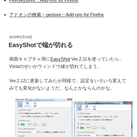
FireGestures :: Add-ons for Firefox
アドオンの検索 – gesture :: Add-ons for Firefox
投
2010年2月19日
稿
EasyShotで端が切れる
日:
画面キャプチャ用に
EasyShot
Ver.2.11を使っていたら、
Vistaのせいかウィンドウ縁が切れてしまう。
Ver.2.12に更新してみたが同様で、設定をいろいろ変えて
みても変化がないようだ。なんとかならんのかな。