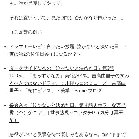
も。誰か指導してやって。
それは置いといて、見た回では
杏がかなり怖かった…
。
（ご反響の例↓）
ドラマ！テレビ！言いたい放題: 泣かないと決めた日 ～
杏は第2の佐伯日菜子になるか？～
ダークサイドな杏の「泣かないと決めた日」第3話
10.0％、「まっすぐな男」第4話9.4％。吉高由里子の関わ
るべきではないドラマ。：末尾ルコのミューズ・吉高由
里子・「蛇にピアス」・美学：So-netブログ
榮倉奈々『泣かないと決めた日』第４話★ホラーな万里
香（杏）がニヤリ | 世事熟視～コソダチP（気分は冥王
星）
悪役がいいと反撃を待つ楽しみもあるな～。怖いままで