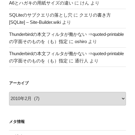
A6とハガキの用紙サイズの違い
に
けん
より
SQLiteのサブクエリの落とし穴
に
クエリの書き方
[SQLite] – Site-Builder.wiki
より
Thunderbirdの本文フィルタが働かない ⇒quoted-printable
の字面そのものを（も）指定
に
oshiro
より
Thunderbirdの本文フィルタが働かない ⇒quoted-printable
の字面そのものを（も）指定
に
通行人
より
アーカイブ
ア
ー
カ
イ
メタ情報
ブ