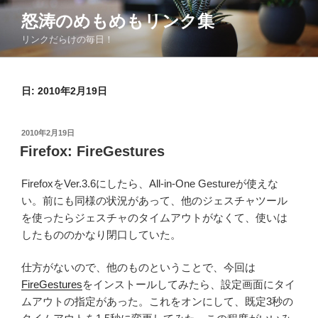
コ
怒涛のめもめもリンク集
ン
リンクだらけの毎日！
テ
ン
ツ
日:
2010年2月19日
へ
ス
キ
投
2010年2月19日
ッ
稿
Firefox: FireGestures
日:
プ
FirefoxをVer.3.6にしたら、All-in-One Gestureが使えな
い。前にも同様の状況があって、他のジェスチャツール
を使ったらジェスチャのタイムアウトがなくて、使いは
したもののかなり閉口していた。
仕方がないので、他のものということで、今回は
FireGestures
をインストールしてみたら、設定画面にタイ
ムアウトの指定があった。これをオンにして、既定3秒の