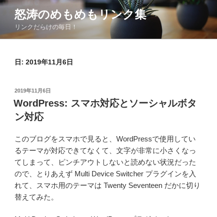
コ
怒涛のめもめもリンク集
ン
リンクだらけの毎日！
テ
ン
ツ
日:
2019年11月6日
へ
ス
キ
投
2019年11月6日
ッ
稿
WordPress: スマホ対応とソーシャルボタ
日:
プ
ン対応
このブログをスマホで見ると、WordPressで使用してい
るテーマが対応できてなくて、文字が非常に小さくなっ
てしまって、ピンチアウトしないと読めない状況だった
ので、とりあえず Multi Device Switcher プラグインを入
れて、スマホ用のテーマは Twenty Seventeen だかに切り
替えてみた。