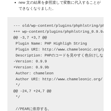
new 文の結果を参照渡しで変数に代入することが
できなくなりました。
--- old/wp-content/plugins/phphlstring/php_h
+++ wp-content/plugins/phphlstring_0.9.9/php
@@ -3,7 +3,7 @@

 Plugin Name: PHP Highligh String

 Plugin URI: http://www.chameleonic.org/plug
 Description: PHPのコードを見やすく色分けしながら
-Version: 0.9.9

+Version: 0.9.9b

 Author: chameleon

 Author URI: http://www.chameleonic.org/

 */

@@ -24,7 +24,7 @@

 */

2019年11月
日
月
火
水
木
金
土
 //PEARに依存する。
