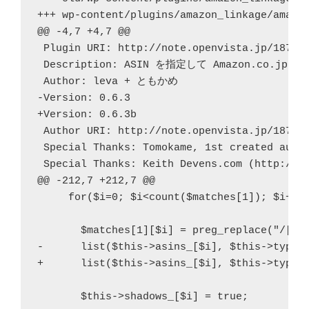
+++ wp-content/plugins/amazon_linkage/amazon
@@ -4,7 +4,7 @@

 Plugin URI: http://note.openvista.jp/187/

 Description: ASIN を指定して Amazon.co.
 Author: leva + ともかめ

-Version: 0.6.3

+Version: 0.6.3b

 Author URI: http://note.openvista.jp/187/

 Special Thanks: Tomokame, 1st created autho
 Special Thanks: Keith Devens.com (http://ke
@@ -212,7 +212,7 @@

     for($i=0; $i<count($matches[1]); $i++){
       $matches[1][$i] = preg_replace("/[\- 
-      list($this->asins_[$i], $this->types_
+      list($this->asins_[$i], $this->types_
       $this->shadows_[$i] = true;