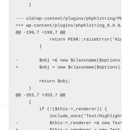
ア
     }

ー
カ
--- old/wp-content/plugins/phphlstring/PEAR/
イ
+++ wp-content/plugins/phphlstring_0.9.9/PEA
メタ情報
ブ
@@ -199,7 +199,7 @@

             return PEAR::raiseError('Highli
ログイン
         }

投稿フィード
-        $obj =& new $classname($options);

コメントフィード
+        $obj = new $classname($options);

WordPress.org
         return $obj;

     }

@@ -353,7 +353,7 @@

     {

         if (!($this->_renderer)) {

             include_once('Text/Highlighter/
Proudly powered by WordPress
-            $this->_renderer =& new Text_Hi