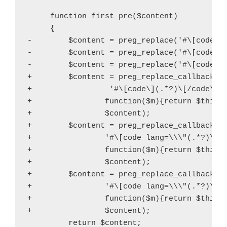
対数関連の公式
     function first_pre($content)

     {

-        $content = preg_replace('#\[code\](
最近のコメント
-        $content = preg_replace('#\[code la
-        $content = preg_replace('#\[code la
A6とハガキの用紙サイズの違い
に
けん
より
+        $content = preg_replace_callback(

+                 '#\[code\](.*?)\[/code\]#s
SQLiteのサブクエリの落とし穴
に
クエリの書き方
+                function($m){return $this->
[SQLite] – Site-Builder.wiki
より
+                $content);

+        $content = preg_replace_callback(

Thunderbirdの本文フィルタが働かない ⇒quoted-printable
+                '#\[code lang=\\\"(.*?)\\\"
の字面そのものを（も）指定
に
oshiro
より
+                function($m){return $this->
Thunderbirdの本文フィルタが働かない ⇒quoted-printable
+                $content);

の字面そのものを（も）指定
に
通行人
より
+        $content = preg_replace_callback(

+                '#\[code lang=\\\"(.*?)\\\"
+                function($m){return $this->
+                $content);

アーカイブ
         return $content;
