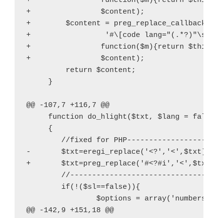
+                function($m){return $this->
+                $content);

沖縄県立図書館 横断検索
+        $content = preg_replace_callback(

琉球大学付属図書館
+                 '#\[code lang="(.*?)"\s*?-
+                function($m){return $this->
琉球大学工学部
+                $content);

         return $content;

琉球大学工学部機械システム工学科
     }

琉球大学機械工学系同窓会
@@ -107,7 +116,7 @@

     function do_hlight($txt, $lang = false,
     {

最近の投稿
        //fixed for PHP--------------------

-       $txt=eregi_replace('<?','<',$txt);

Google Colaboratory上のPythonからのカメラ利用
+       $txt=preg_replace('#<?#i','<',$txt);
AnacondaでOpenGL
        //---------------------------------

        if(!($sl==false)){

Android Studio: AndroidX対応
                $options = array('numbers' =
@@ -142,9 +151,18 @@

行と列の覚え方