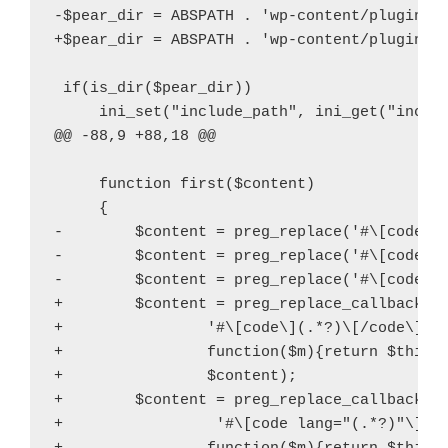
-$pear_dir = ABSPATH . 'wp-content/plugins/p
1
2
+$pear_dir = ABSPATH . 'wp-content/plugins/p
3
4
5
6
7
8
9
 if(is_dir($pear_dir))

10
11
12
13
14
15
16
     ini_set("include_path", ini_get("includ
@@ -88,9 +88,18 @@

17
18
19
20
21
22
23
24
25
26
27
28
29
30
     function first($content)

     {

« 6月
12月 »
-        $content = preg_replace('#\[code\](
-        $content = preg_replace('#\[code la
-        $content = preg_replace('#\[code la
+        $content = preg_replace_callback(

ブログロール
+                '#\[code\](.*?)\[/code\]#si
+                function($m){return $this->
リンクすたっく
+                $content);

+        $content = preg_replace_callback(

+                 '#\[code lang="(.*?)"\](.*
学内関連