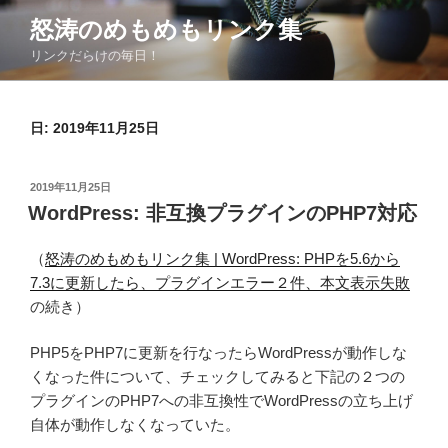
コ
怒涛のめもめもリンク集
ン
リンクだらけの毎日！
テ
ン
ツ
日:
2019年11月25日
へ
ス
キ
投
2019年11月25日
ッ
稿
WordPress: 非互換プラグインのPHP7対応
日:
プ
（
怒涛のめもめもリンク集 | WordPress: PHPを5.6から
7.3に更新したら、プラグインエラー２件、本文表示失敗
の続き）
PHP5をPHP7に更新を行なったらWordPressが動作しな
くなった件について、チェックしてみると下記の２つの
プラグインのPHP7への非互換性でWordPressの立ち上げ
自体が動作しなくなっていた。