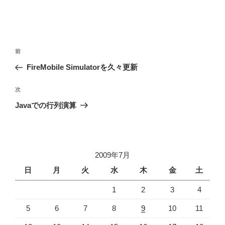
投
前
前
稿
の
FireMobile Simulatorを久々更新
ナ
投
ビ
稿
次
次
ゲ
の
Javaでの行列演算
投
ー
稿
シ
ョ
2009年7月
ン
日
月
火
水
木
金
土
1
2
3
4
5
6
7
8
9
10
11