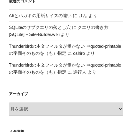
最近のコメント
A6とハガキの用紙サイズの違い
に
けん
より
SQLiteのサブクエリの落とし穴
に
クエリの書き方
[SQLite] – Site-Builder.wiki
より
Thunderbirdの本文フィルタが働かない ⇒quoted-printable
の字面そのものを（も）指定
に
oshiro
より
Thunderbirdの本文フィルタが働かない ⇒quoted-printable
の字面そのものを（も）指定
に
通行人
より
アーカイブ
ア
ー
カ
イ
メタ情報