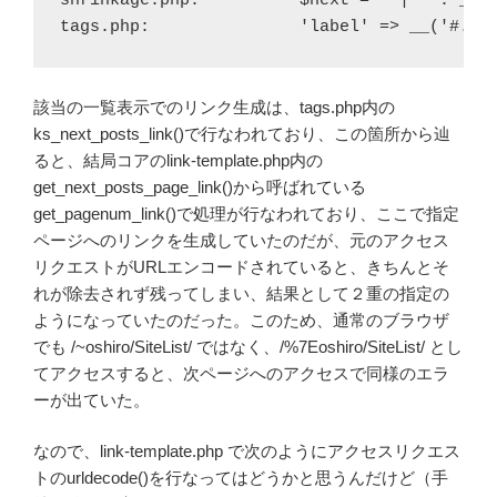
shrinkage.php:          $next = ' | ' . _ks_
tags.php:               'label' => __('#.Ne
該当の一覧表示でのリンク生成は、tags.php内の
ks_next_posts_link()で行なわれており、この箇所から辿
ると、結局コアのlink-template.php内の
get_next_posts_page_link()から呼ばれている
get_pagenum_link()で処理が行なわれており、ここで指定
ページへのリンクを生成していたのだが、元のアクセス
リクエストがURLエンコードされていると、きちんとそ
れが除去されず残ってしまい、結果として２重の指定の
ようになっていたのだった。このため、通常のブラウザ
でも /~oshiro/SiteList/ ではなく、/%7Eoshiro/SiteList/ とし
てアクセスすると、次ページへのアクセスで同様のエラ
ーが出ていた。
なので、link-template.php で次のようにアクセスリクエス
トのurldecode()を行なってはどうかと思うんだけど（手