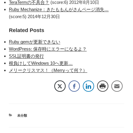
TeraTermの不具合？
(score:6)
2012年8月10日
Ruby Mechanize：きたももんがさんページ消失…
(score:5)
2014年12月30日
Related Posts
Ruby gemが更新できない
WordPress: 保存時にエラーになるよ？
SSL証明書の発行
根負けしてWindows 10へ更新…
メリークリスマス！（Merryって何？）
カ
未分類
テ
ゴ
リ