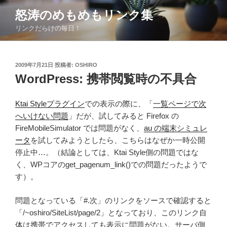
コ
怒涛のめもめもリンク集
ン
リンクだらけの毎日！
テ
ン
ツ
投
2009年7月21日
投稿者:
OSHIRO
へ
稿
WordPress: 携帯閲覧時の不具合
ス
日:
キ
ッ
Ktai Styleプラグイン
での表示の際に、「
一覧ページで次
プ
へいけない問題
」だが、試してみると Firefox の
FireMobileSimulator では問題がなく、
au の端末シミュレ
ータ
を試してみようとしたら、こちらはなぜか一時公開
停止中…。（結論としては、Ktai Style側の問題ではな
く、WPコアのget_pagenum_link()での問題だったようで
す）。
問題となっている「#.次」のリンクをソースで確認すると
「/~oshiro/SiteList/page/2」となっており、このリンク自
体は携帯でアクセスしても表示に問題がない。サーバ側