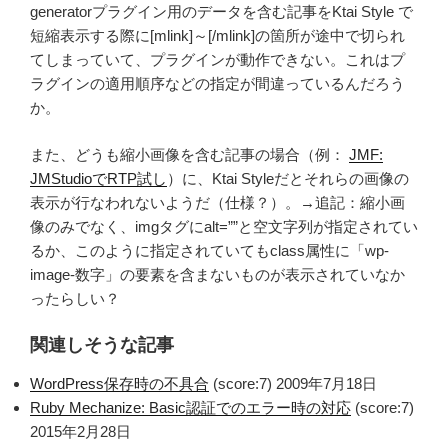
generatorプラグイン用のデータを含む記事をKtai Style で
短縮表示する際に[mlink]～[/mlink]の箇所が途中で切られ
てしまっていて、プラグインが動作できない。これはプ
ラグインの適用順序などの指定が間違っているんだろう
か。
また、どうも縮小画像を含む記事の場合（例：
JMF:
JMStudioでRTP試し
）に、Ktai Styleだとそれらの画像の
表示が行なわれないようだ（仕様？）。→追記：縮小画
像のみでなく、imgタグにalt=””と空文字列が指定されてい
るか、このように指定されていてもclass属性に「wp-
image-数字」の要素を含まないものが表示されていなか
ったらしい？
関連しそうな記事
WordPress保存時の不具合
(score:7)
2009年7月18日
Ruby Mechanize: Basic認証でのエラー時の対応
(score:7)
2015年2月28日